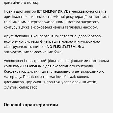
динамічного потоку.
Новий дистилятор
JET ENERGY DRIVE
з нержавіючої сталі з
оригінальною системою термічної рекуперації розчинника
та зниженим енергоспоживанням. Система закритого
контуру з дуже високоефективним тепловим насосом.
Друге покоління конвергентної сателітної двообертової
екологічної системи фільтрації з новою мінімікронною
фільтруючою тканиною
NO FLEX SYSTEM
. Два
автоматичних самоочисних бака.
Уловлювач і повітряний фільтр зі спеціальними прозорими
кришками
ECOVISION™
для екологічного контролю.
Конденсатор дистиляції зі спеціального антикорозійного
матеріалу. Повністю з нержавіючої сталі: кошик,
дистилятор, циркуляція повітря, уловлювач штифтів,
фільтри, сепаратор.
Основні характеристики