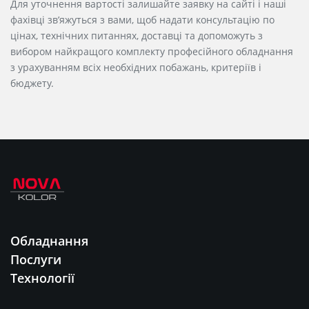
Для уточнення вартості залишайте заявку на сайті і наші
фахівці зв’яжуться з вами, щоб надати консультацію по
цінах, технічних питаннях, доставці та допоможуть з
вибором найкращого комплекту професійного обладнання
з урахуванням всіх необхідних побажань, критеріїв і
бюджету.
Обладнання
Послуги
Технології