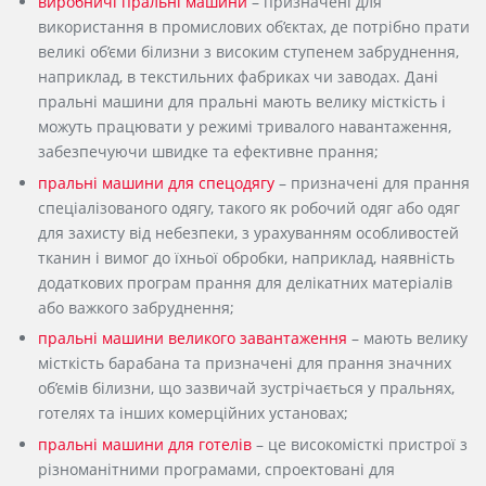
виробничі пральні машини
– призначені для
використання в промислових об’єктах, де потрібно прати
великі об’єми білизни з високим ступенем забруднення,
наприклад, в текстильних фабриках чи заводах. Дані
пральні машини для пральні мають велику місткість і
можуть працювати у режимі тривалого навантаження,
забезпечуючи швидке та ефективне прання;
пральні машини для спецодягу
– призначені для прання
спеціалізованого одягу, такого як робочий одяг або одяг
для захисту від небезпеки, з урахуванням особливостей
тканин і вимог до їхньої обробки, наприклад, наявність
додаткових програм прання для делікатних матеріалів
або важкого забруднення;
пральні машини великого завантаження
– мають велику
місткість барабана та призначені для прання значних
об’ємів білизни, що зазвичай зустрічається у пральнях,
готелях та інших комерційних установах;
пральні машини для готелів
– це високомісткі пристрої з
різноманітними програмами, спроектовані для