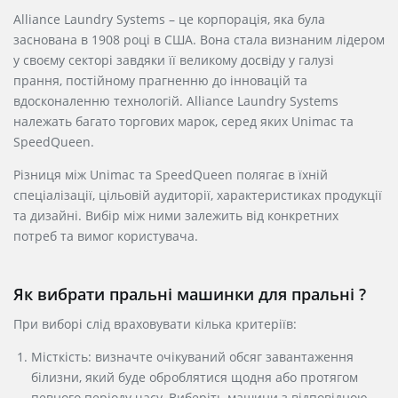
Alliance Laundry Systems – це корпорація, яка була
заснована в 1908 році в США. Вона стала визнаним лідером
у своєму секторі завдяки її великому досвіду у галузі
прання, постійному прагненню до інновацій та
вдосконаленню технологій. Alliance Laundry Systems
належать багато торгових марок, серед яких Unimac та
SpeedQueen.
Різниця між Unimac та SpeedQueen полягає в їхній
спеціалізації, цільовій аудиторії, характеристиках продукції
та дизайні. Вибір між ними залежить від конкретних
потреб та вимог користувача.
Як вибрати пральні машинки для пральні ?
При виборі слід враховувати кілька критеріїв:
Місткість: визначте очікуваний обсяг завантаження
білизни, який буде оброблятися щодня або протягом
певного періоду часу. Виберіть машини з відповідною