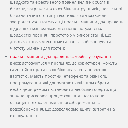
швидкого та ефективного прання великих обсягів
білизни, зокрема: ліжкової білизни, рушників, постільної
білизни та іншого типу текстилю, який зазвичай
зустрічається в готелях. Ці пральні машини для пралень
відрізняються великою місткістю, потужністю,
швидкістю прання і простотою у використанні, що
дозволяє готелям економити час та забезпечувати
чистоту білизни для гостей;
пральні машини для пралень самообслуговування
–
використовуються у пральнях, де користувачі можуть
самостійно прати свою білизну за встановленою
вартістю. Мають простий інтерфейс та різні опції
програмування, які допомагають клієнтам обрати
необхідний режим і встановити необхідні оберти, що
значно прискорює процес сушіння. Часто вони
оснащені технологіями енергозбереження та
водозбереження, що дозволяє зменшити витрати на
експлуатацію.