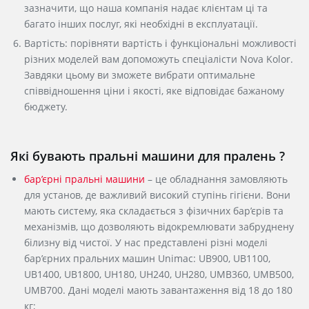
зазначити, що наша компанія надає клієнтам ці та
багато інших послуг, які необхідні в експлуатації.
Вартість: порівняти вартість і функціональні можливості
різних моделей вам допоможуть спеціалісти Nova Kolor.
Завдяки цьому ви зможете вибрати оптимальне
співвідношення ціни і якості, яке відповідає бажаному
бюджету.
Які бувають пральні машини для пралень ?
бар’єрні пральні машини
– це обладнання замовляють
для установ, де важливий високий ступінь гігієни. Вони
мають систему, яка складається з фізичних бар’єрів та
механізмів, що дозволяють відокремлювати забруднену
білизну від чистої. У нас представлені різні моделі
бар’єрних пральних машин Unimac: UB900, UB1100,
UB1400, UB1800, UH180, UH240, UH280, UMB360, UMB500,
UMB700. Дані моделі мають завантаження від 18 до 180
кг;