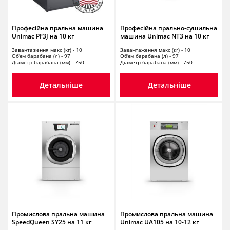
Професійна пральна машина
Професійна прально-сушильна
Unimac PF3J на 10 кг
машина Unimac NT3 на 10 кг
Завантаження макс (кг) - 10
Завантаження макс (кг) - 10
Об'єм барабана (л) - 97
Об'єм барабана (л) - 97
Діаметр барабана (мм) - 750
Діаметр барабана (мм) - 750
Детальніше
Детальніше
Промислова пральна машина
Промислова пральна машина
SpeedQueen SY25 на 11 кг
Unimac UA105 на 10-12 кг