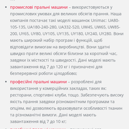
промислові пральні машини
– використовуються у
промислових умовах для великих обсягів прання. Наша
компанія постачає такі моделі машинок Unimac: UA80-
105-135, UA180-240-280, UA332-520, UW45, UW65, UW85-
200, UY65, UY80, UY105, UY135, UY180, UY240, UY280. Вони
мають широкий набір програм і функцій, щоб
відповідати вимогам на виробництві. Вони здатні
швидко прати великі обсяги білизни за короткий час,
завдяки їх місткості та швидкості. Дані моделі мають
завантаження від 7 до 120 кг і призначені для
безперервної роботи цілодобово;
професійні пральні машини
– розроблені для
використання у комерційних закладах, таких як:
ресторани, спортивні клуби, тощо. Забезпечують високу
якість прання завдяки різноманітним програмам та
опціям, які дозволяють враховувати особливості тканин
та різноманітні вимоги. Дані моделі мають
завантаження від 7 до 10 кг;