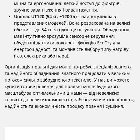
міцна та ергономічна: легкий доступ до фільтрів,
зручне завантаження і вивантаження.
Unimac UT120 (54 кг, ~1200 л) –
найпотужніша з
представлених моделей. Вона розрахована на великі
обсяги — до 54 кг за один цикл сушіння. Обладнання
має інтуїтивно зрозуміле сенсорне керування,
вбудовані датчики вологості, функцію EcoDry для
енергоощадності та можливість вибору типу нагріву
(газ, електрика або пара).
Організація пральні для мопів потребує спеціалізованого
та надійного обладнання, здатного працювати з великим
потоком сильно забрудненого текстилю. У нас ви можете
купити готове рішення для пральні мопів будь-якого
масштабу за оптимальними цінами — від невеликих
сервісів до великих комплексів, забезпечуючи гігієнічність,
надійність та економічність процесу прання і сушіння.