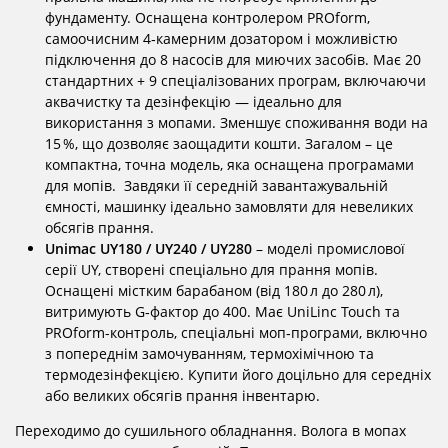
фундаменту. Оснащена контролером PROform,
самоочисним 4‑камерним дозатором і можливістю
підключення до 8 насосів для миючих засобів. Має 20
стандартних + 9 спеціалізованих програм, включаючи
аквачистку та дезінфекцію — ідеально для
використання з мопами. Зменшує споживання води на
15 %, що дозволяє заощадити кошти. Загалом – це
компактна, точна модель, яка оснащена програмами
для мопів. Завдяки її середній завантажувальній
ємності, машинку ідеально замовляти для невеликих
обсягів прання.
Unimac UY180 / UY240 / UY280
– моделі промислової
серії UY, створені спеціально для прання мопів.
Оснащені містким барабаном (від 180 л до 280 л),
витримують G‑фактор до 400. Має UniLinc Touch та
PROform-контроль, спеціальні моп‑програми, включно
з попереднім замочуванням, термохімічною та
термодезінфекцією. Купити його доцільно для середніх
або великих обсягів прання інвентарю.
Переходимо до сушильного обладнання. Волога в мопах