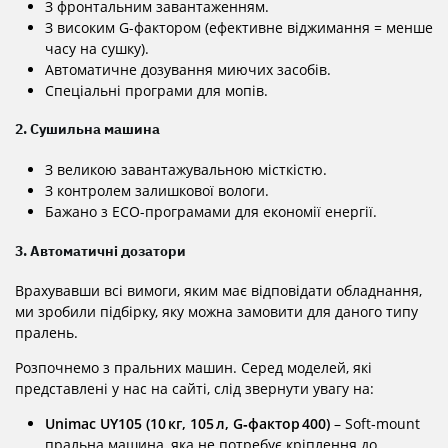
З фронтальним завантаженням.
З високим G-фактором (ефективне віджимання = менше
часу на сушку).
Автоматичне дозування миючих засобів.
Спеціальні програми для мопів.
2. Сушильна машина
З великою завантажувальною місткістю.
З контролем залишкової вологи.
Бажано з ECO-програмами для економії енергії.
3. Автоматичні дозатори
Врахувавши всі вимоги, яким має відповідати обладнання,
ми зробили підбірку, яку можна замовити для даного типу
пралень.
Розпочнемо з пральних машин. Серед моделей, які
представлені у нас на сайті, слід звернути увагу на:
Unimac UY105 (10 кг, 105 л, G‑фактор 400)
– Soft‑mount
пральна машина, яка не потребує кріплення до