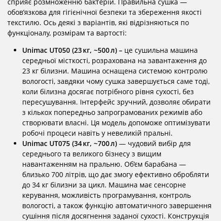
сприяє розмноженню бактерій. Правильна сушка —
обов’язкова для гігієнічної безпеки та збереження якості
текстилю. Ось деякі з варіантів, які відрізняються по
функціоналу, розмірам та вартості:
Unimac UT050 (23 кг, ~500 л) –
це сушильна машина
середньої місткості, розрахована на завантаження до
23 кг білизни. Машина оснащена системою контролю
вологості, завдяки чому сушка завершується саме тоді,
коли білизна досягає потрібного рівня сухості, без
пересушування. Інтерфейс зручний, дозволяє обирати
з кількох попередньо запрограмованих режимів або
створювати власні. Ця модель допоможе оптимізувати
робочі процеси навіть у невеликій пральні.
Unimac UT075 (34 кг, ~700 л)
— чудовий вибір для
середнього та великого бізнесу з вищим
навантаженням на пральню. Об’єм барабана —
близько 700 літрів, що дає змогу ефективно обробляти
до 34 кг білизни за цикл. Машина має сенсорне
керування, можливість програмування, контроль
вологості, а також функцію автоматичного завершення
сушіння після досягнення заданої сухості. Конструкція