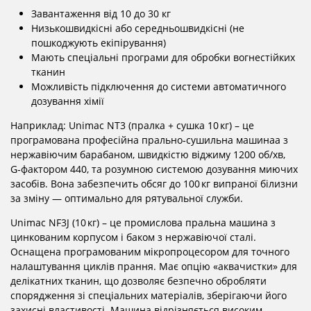
Завантаження від 10 до 30 кг
Низькошвидкісні або середньошвидкісні (не
пошкоджують екіпірування)
Мають спеціальні програми для обробки вогнестійких
тканин
Можливість підключення до системи автоматичного
дозування хімії
Наприклад: Unimac NT3 (пралка + сушка 10 кг) – це
програмована професійна прально‑сушильна машинаа з
нержавіючим барабаном, швидкістю віджиму 1200 об/хв,
G‑фактором 440, та розумною системою дозування миючих
засобів. Вона забезпечить обсяг до 100 кг випраної білизни
за зміну — оптимально для рятувальної служби.
Unimac NF3J (10 кг) – це промислова пральна машина з
цинкованим корпусом і баком з нержавіючої сталі.
Оснащена програмованим мікропроцесором для точного
налаштування циклів прання. Має опцію «аквачистки» для
делікатних тканин, що дозволяє безпечно обробляти
спорядження зі спеціальних матеріалів, зберігаючи його
захисні властивості. Машина відрізняється високим