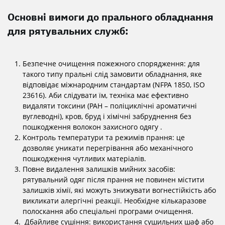
Основні вимоги до прального обладнання
для рятувальних служб:
Безпечне очищення пожежного спорядження: для
такого типу пральні слід замовити обладнання, яке
відповідає міжнародним стандартам (NFPA 1850, ISO
23616). Аби слідувати їм, техніка має ефективно
видаляти токсини (PAH – поліциклічні ароматичні
вуглеводні), кров, бруд і хімічні забруднення без
пошкодження волокон захисного одягу .
Контроль температури та режимів прання: це
дозволяє уникати перегрівання або механічного
пошкодження чутливих матеріалів.
Повне видалення залишків мийних засобів:
рятувальний одяг після прання не повинен містити
залишків хімії, які можуть знижувати вогнестійкість або
викликати алергічні реакції. Необхідне кількаразове
полоскання або спеціальні програми очищення.
Дбайливе сушіння: використання сушильних шаф або