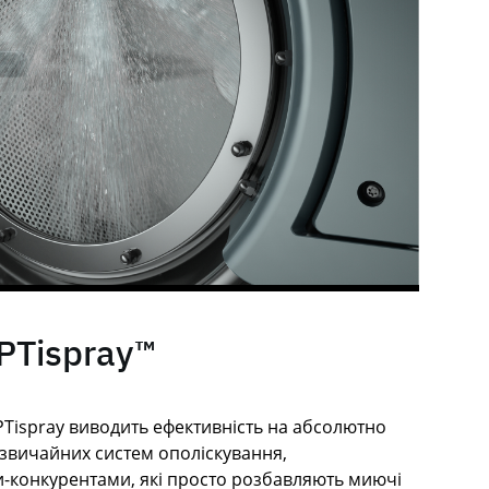
PTispray™
PTispray виводить ефективність на абсолютно
д звичайних систем ополіскування,
-конкурентами, які просто розбавляють миючі