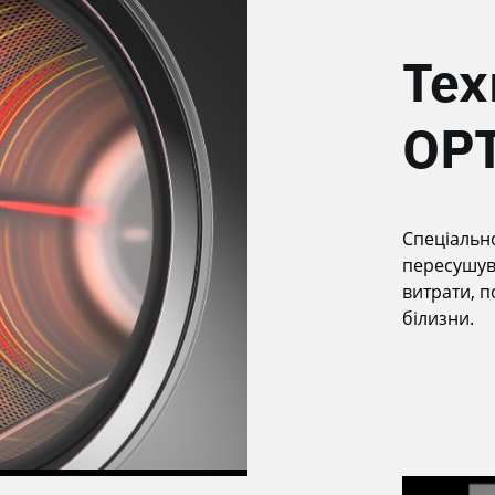
Тех
OPT
Спеціальн
пересушув
витрати, п
білизни.