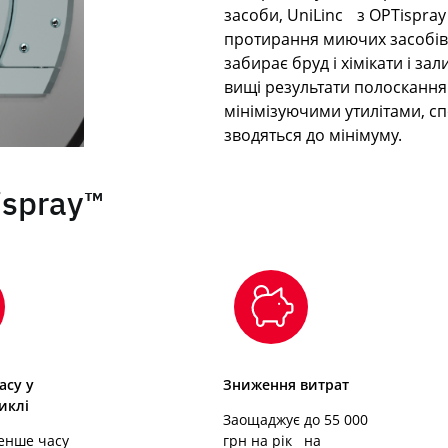
засоби, UniLinc з OPTispray
протирання миючих засобів 
забирає бруд і хімікати і з
вищі результати полоскання.
мінімізуючими утилітами, с
зводяться до мінімуму.
ispray™
асу у
Зниження витрат
циклі
Заощаджує до 55 000
енше часу
грн на рік на