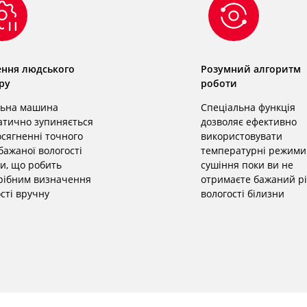
ння людського
Розумний алгоритм
ру
роботи
ьна машина
Спеціальна функція
атично зупиняється
дозволяє ефективно
сягненні точного
використовувати
бажаної вологості
температурні режими
и, що робить
сушіння поки ви не
рібним визначення
отримаєте бажаний р
сті вручну
вологості білизни