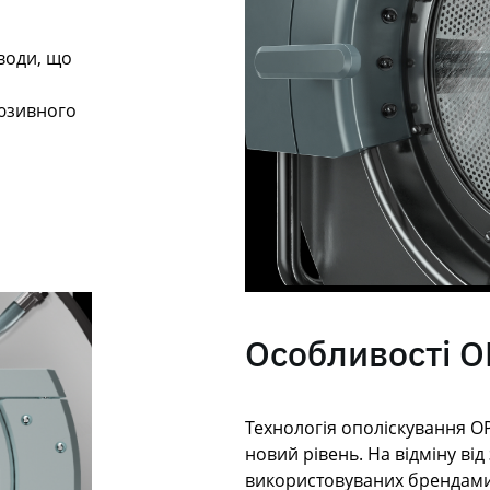
 води, що
люзивного
Особливості O
Технологія ополіскування O
новий рівень. На відміну ві
використовуваних брендами