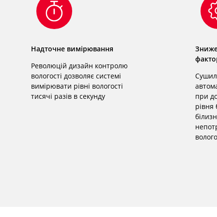
Надточне вимірювання
Зниже
факто
Революцій дизайн контролю
вологості дозволяє системі
Сушил
вимірювати рівні вологості
автом
тисячі разів в секунду
при до
рівня 
білизн
непот
волого