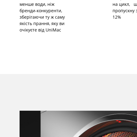
менше води, ніж
на цикл, щ
бренди-конкуренти,
пропускну 
зберігаючи ту ж саму
12%
якість прання, яку ви
очікуєте від UniMac