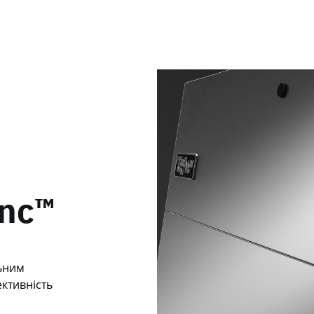
inc™
льним
ктивність