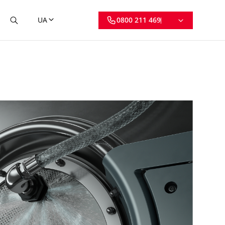
UA
0800 211 469