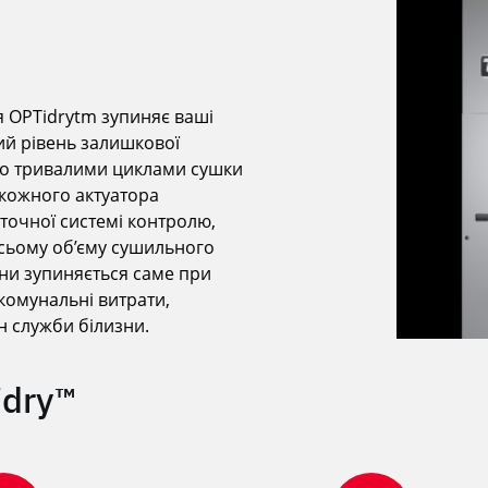
я OPTidrytm зупиняє ваші
ий рівень залишкової
дто тривалими циклами сушки
 кожного актуатора
точної системі контролю,
всьому об’єму сушильного
ни зупиняється саме при
 комунальні витрати,
н служби білизни.
idry™