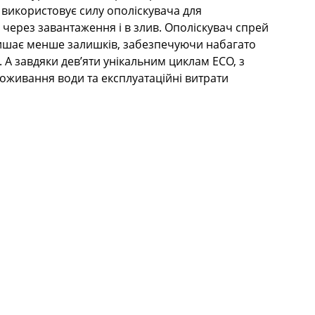
 використовує силу ополіскувача для
через завантаження і в злив. Ополіскувач спрей
алишає менше залишків, забезпечуючи набагато
 А завдяки дев’яти унікальним циклам ECO, з
поживання води та експлуатаційні витрати