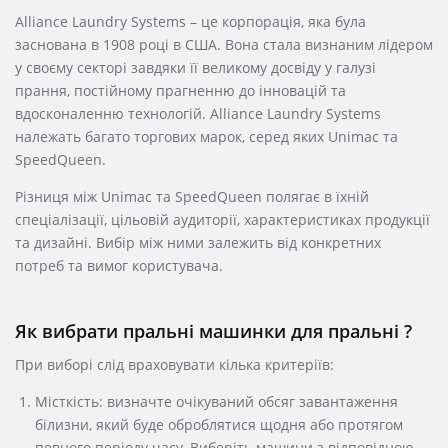
Alliance Laundry Systems – це корпорація, яка була
заснована в 1908 році в США. Вона стала визнаним лідером
у своєму секторі завдяки її великому досвіду у галузі
прання, постійному прагненню до інновацій та
вдосконаленню технологій. Alliance Laundry Systems
належать багато торгових марок, серед яких Unimac та
SpeedQueen.
Різниця між Unimac та SpeedQueen полягає в їхній
спеціалізації, цільовій аудиторії, характеристиках продукції
та дизайні. Вибір між ними залежить від конкретних
потреб та вимог користувача.
Як вибрати пральні машинки для пральні ?
При виборі слід враховувати кілька критеріїв:
Місткість: визначте очікуваний обсяг завантаження
білизни, який буде оброблятися щодня або протягом
певного періоду часу. Виберіть машини з відповідною