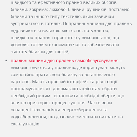
швидкого та ефективного прання великих обсягів
білизни, зокрема: ліжкової білизни, рушників, постільної
білизни та іншого типу текстилю, який зазвичай
зустрічається в готелях. Ці пральні машини для пралень
відрізняються великою місткістю, потужністю,
швидкістю прання і простотою у використанні, що
дозволяє готелям економити час та забезпечувати
чистоту білизни для гостей;
пральні машини для пралень самообслуговування
–
використовуються у пральнях, де користувачі можуть
самостійно прати свою білизну за встановленою
вартістю. Мають простий інтерфейс та різні опції
програмування, які допомагають клієнтам обрати
необхідний режим і встановити необхідні оберти, що
значно прискорює процес сушіння. Часто вони
оснащені технологіями енергозбереження та
водозбереження, що дозволяє зменшити витрати на
експлуатацію.