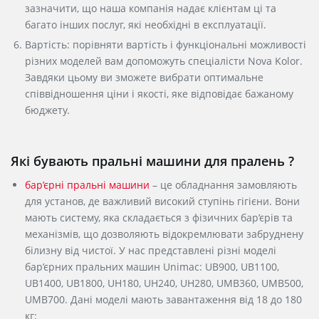
зазначити, що наша компанія надає клієнтам ці та
багато інших послуг, які необхідні в експлуатації.
Вартість: порівняти вартість і функціональні можливості
різних моделей вам допоможуть спеціалісти Nova Kolor.
Завдяки цьому ви зможете вибрати оптимальне
співвідношення ціни і якості, яке відповідає бажаному
бюджету.
Які бувають пральні машини для пралень ?
бар’єрні пральні машини
– це обладнання замовляють
для установ, де важливий високий ступінь гігієни. Вони
мають систему, яка складається з фізичних бар’єрів та
механізмів, що дозволяють відокремлювати забруднену
білизну від чистої. У нас представлені різні моделі
бар’єрних пральних машин Unimac: UB900, UB1100,
UB1400, UB1800, UH180, UH240, UH280, UMB360, UMB500,
UMB700. Дані моделі мають завантаження від 18 до 180
кг;