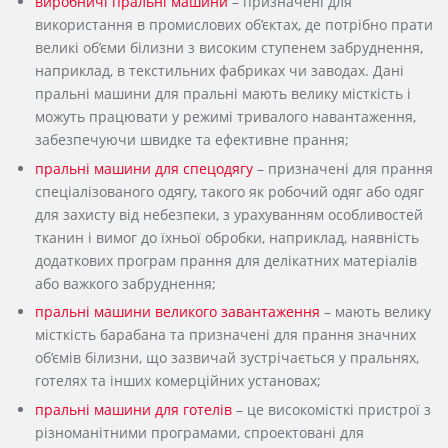
виробничі пральні машини
– призначені для
використання в промислових об’єктах, де потрібно прати
великі об’єми білизни з високим ступенем забруднення,
наприклад, в текстильних фабриках чи заводах. Дані
пральні машини для пральні мають велику місткість і
можуть працювати у режимі тривалого навантаження,
забезпечуючи швидке та ефективне прання;
пральні машини для спецодягу
– призначені для прання
спеціалізованого одягу, такого як робочий одяг або одяг
для захисту від небезпеки, з урахуванням особливостей
тканин і вимог до їхньої обробки, наприклад, наявність
додаткових програм прання для делікатних матеріалів
або важкого забруднення;
пральні машини великого завантаження
– мають велику
місткість барабана та призначені для прання значних
об’ємів білизни, що зазвичай зустрічається у пральнях,
готелях та інших комерційних установах;
пральні машини для готелів
– це високомісткі пристрої з
різноманітними програмами, спроектовані для