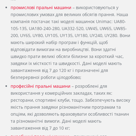
промислові пральні машини
– використовуються у
промислових умовах для великих обсягів прання. Наша
компанія постачає такі моделі машинок Unimac: UA80-
105-135, UA180-240-280, UA332-520, UW45, UW65, UW85-
200, UY65, UY80, UY105, UY135, UY180, UY240, UY280. Вони
мають широкий набір програм і функцій, щоб
відповідати вимогам на виробництві. Вони здатні
швидко прати великі обсяги білизни за короткий час,
завдяки їх місткості та швидкості. Дані моделі мають
завантаження від 7 до 120 кг і призначені для
безперервної роботи цілодобово;
професійні пральні машини
– розроблені для
використання у комерційних закладах, таких як:
ресторани, спортивні клуби, тощо. Забезпечують високу
якість прання завдяки різноманітним програмам та
опціям, які дозволяють враховувати особливості тканин
та різноманітні вимоги. Дані моделі мають
завантаження від 7 до 10 кг;