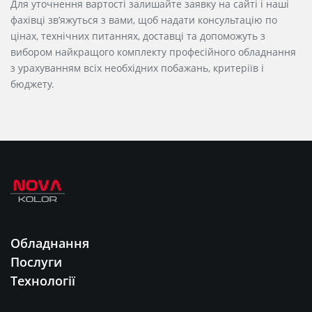
Для уточнення вартості залишайте заявку на сайті і наші
фахівці зв’яжуться з вами, щоб надати консультацію по
цінах, технічних питаннях, доставці та допоможуть з
вибором найкращого комплекту професійного обладнання
з урахуванням всіх необхідних побажань, критеріїв і
бюджету.
Обладнання
Послуги
Технології