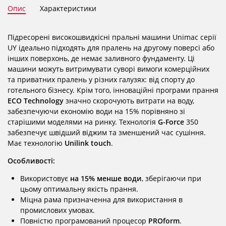
Опис
Характеристики
Підресорені високошвидкісні пральні машини Unimac серії
UY ідеально підходять для пралень на другому поверсі або
інших поверхонь, де немає заливного фундаменту. Ці
машини можуть витримувати суворі вимоги комерційних
та приватних пралень у різних галузях: від спорту до
готельного бізнесу. Крім того, інноваційні програми прання
ECO Technology
значно скорочують витрати на воду,
забезпечуючи економію води на 15% порівняно зі
старішими моделями на ринку. Технологія
G-Force
350
забезпечує швідший віджим та зменшений час сушіння.
Має технологію
Unilink touch
.
Особливості:
Використовує
на 15% менше води
, зберігаючи при
цьому оптимальну якість прання.
Міцна рама призначенна для використання в
промислових умовах.
Повністю програмований процесор
PROform
.