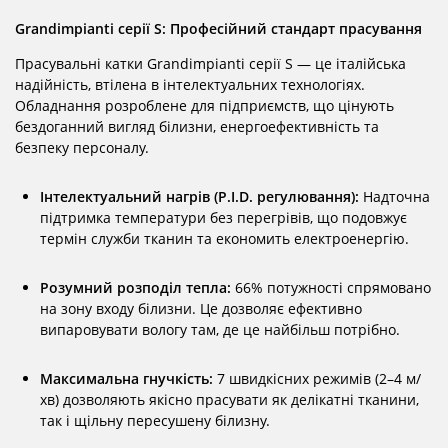
Grandimpianti серії S: Професійний стандарт прасування
Прасувальні катки Grandimpianti серії S — це італійська
надійність, втілена в інтелектуальних технологіях.
Обладнання розроблене для підприємств, що цінують
бездоганний вигляд білизни, енергоефективність та
безпеку персоналу.
Інтелектуальний нагрів (P.I.D. регулювання):
Надточна
підтримка температури без перегрівів, що подовжує
термін служби тканин та економить електроенергію.
Розумний розподіл тепла:
66% потужності спрямовано
на зону входу білизни. Це дозволяє ефективно
випаровувати вологу там, де це найбільш потрібно.
Максимальна гнучкість:
7 швидкісних режимів (2–4 м/
хв) дозволяють якісно прасувати як делікатні тканини,
так і щільну пересушену білизну.