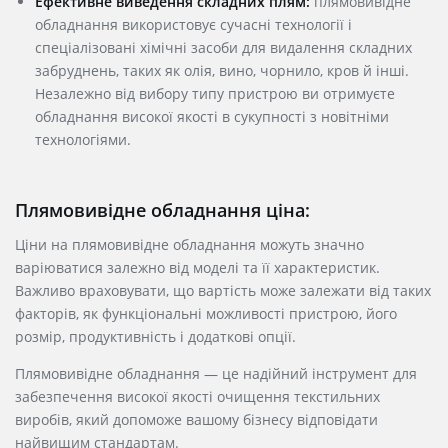
Ефективне виведення складних плям:
плямовивідне
обладнання використовує сучасні технології і
спеціалізовані хімічні засоби для видалення складних
забруднень, таких як олія, вино, чорнило, кров й інші.
Незалежно від вибору типу пристрою ви отримуєте
обладнання високої якості в сукупності з новітніми
технологіями.
Плямовивідне обладнання
ціна
:
Ціни
на плямовивідне обладнання можуть значно
варіюватися залежно від моделі та її характеристик.
Важливо враховувати, що
вартість
може залежати від таких
факторів, як функціональні можливості пристрою, його
розмір, продуктивність і додаткові опції.
Плямовивідне обладнання — це надійний інструмент для
забезпечення високої якості очищення текстильних
виробів, який допоможе вашому бізнесу відповідати
найвищим стандартам.