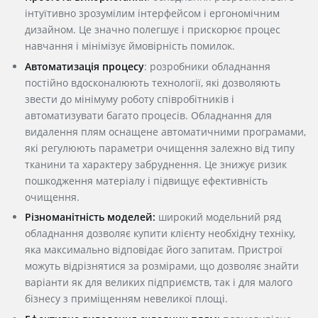
інтуїтивно зрозумілим інтерфейсом і ергономічним
дизайном. Це значно полегшує і прискорює процес
навчання і мінімізує ймовірність помилок.
Автоматизація процесу
: розробники обладнання
постійно вдосконалюють технології, які дозволяють
звести до мінімуму роботу співробітників і
автоматизувати багато процесів. Обладнання для
видалення плям оснащене автоматичними програмами,
які регулюють параметри очищення залежно від типу
тканини та характеру забруднення. Це знижує ризик
пошкодження матеріалу і підвищує ефективність
очищення.
Різноманітність моделей:
широкий модельний ряд
обладнання дозволяє
купити
клієнту необхідну техніку,
яка максимально відповідає його запитам. Пристрої
можуть відрізнятися за розмірами, що дозволяє знайти
варіанти як для великих підприємств, так і для малого
бізнесу з приміщенням невеликої площі.