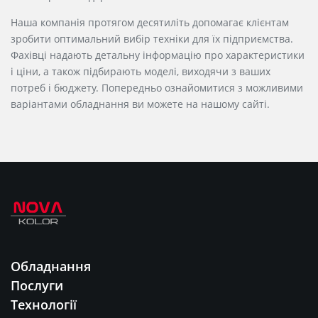
Наша компанія протягом десятиліть допомагає клієнтам
зробити оптимальний вибір техніки для їх підприємства.
Фахівці надають детальну інформацію про характеристики
і
ціни
, а також підбирають моделі, виходячи з ваших
потреб і бюджету. Попередньо ознайомитися з можливими
варіантами обладнання ви можете на нашому сайті.
Обладнання
Послуги
Технології