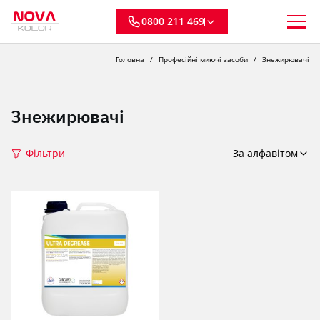
0800 211 469
Головна
Професійні миючі засоби
Знежирювачі
Знежирювачі
Фільтри
За алфавітом