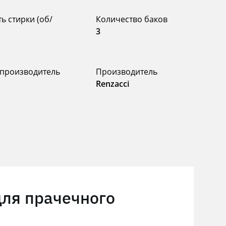
ь стирки (об/
Количество баков
3
 производитель
Производитель
я
Renzacci
для прачечного