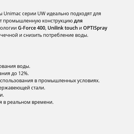
 Unimac серии UW идеально подходят для
еют промышленную конструкцию
для
хнологии
G-Force 400
,
Unilink touch
и
OPTISpray
чечной и снизить потребление воды.
ования воды.
ния до 12%.
использования в промышленных условиях.
нержавеющей стали.
и.
я в реальном времени.