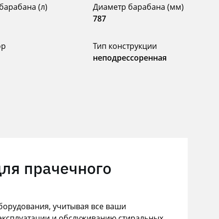
барабана (л)
Диаметр барабана (мм)
787
ор
Тип конструкции
неподрессоренная
для прачечного
орудования, учитывая все ваши
эксплуатации и обслуживанию стиральных,