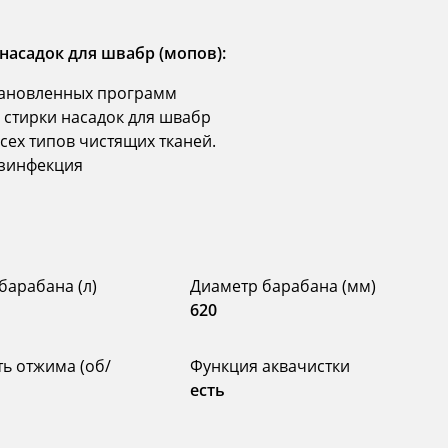
асадок для швабр (мопов):
тановленных программ
 стирки насадок для швабр
сех типов чистящих тканей.
езинфекция
барабана (л)
Диаметр барабана (мм)
620
ть отжима (об/
Функция аквачистки
есть