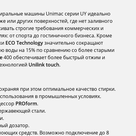
тиральные машины Unimac серии UY идеально
же или других поверхностей, где нет заливного
ивать строгие требования коммерческих и
ях: от спорта до гостиничного бизнеса. Кроме
рки
ECO Technology
значительно сокращают
ию воды на 15% по сравнению со более старыми
e
400 обеспечивает более быстрый отжим и
технологией
Unilink touch
.
сохраняя при этом оптимальное качество стирки.
использования в промышленных условиях.
цессор
PROform
.
нержавеющей стали.
и.
ый дозатор.
моющих средств. Возможно подключение до 8