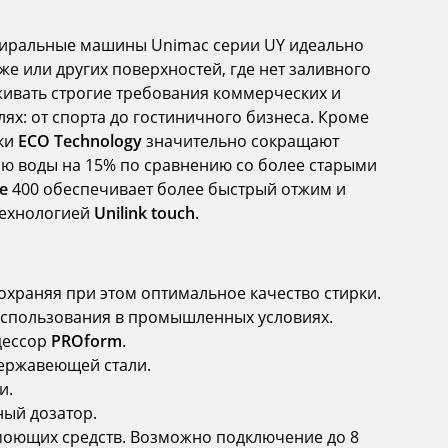
тиральные машины Unimac серии UY идеально
же или других поверхностей, где нет заливного
ивать строгие требования коммерческих и
ях: от спорта до гостиничного бизнеса. Кроме
рки
ECO Technology
значительно сокращают
ию воды на 15% по сравнению со более старыми
e
400 обеспечивает более быстрый отжим и
технологией
Unilink touch
.
сохраняя при этом оптимальное качество стирки.
использования в промышленных условиях.
цессор
PROform
.
нержавеющей стали.
и.
ый дозатор.
моющих средств. Возможно подключение до 8