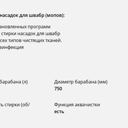
асадок для швабр (мопов):
тановленных программ
 стирки насадок для швабр
сех типов чистящих тканей.
езинфекция
барабана (л)
Диаметр барабана (мм)
750
ь стирки (об/
Функция аквачистки
есть