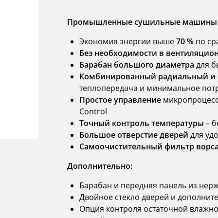
Промышленные сушильные машины U
Экономия энергии выше
70 %
по ср
Без необходимости в вентиляцио
Барабан большого диаметра
для б
Комбинированный радиальный и о
теплопередача и минимальное пот
Простое управление
микропроцессо
Control
Точный контроль температуры
– б
Большое отверстие дверей
для удо
Самоочистительный фильтр ворс
Дополнительно:
Барабан и передняя панель из нер
Двойное стекло дверей и дополнит
Опция контроля остаточной влажно