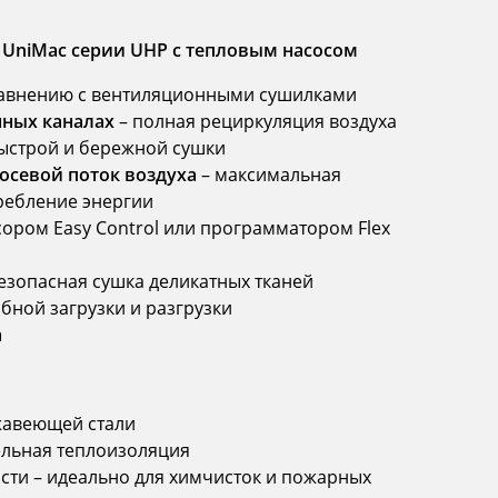
niMac серии UHP с тепловым насосом
авнению с вентиляционными сушилками
нных каналах
– полная рециркуляция воздуха
ыстрой и бережной сушки
севой поток воздуха
– максимальная
ребление энергии
ром Easy Control или программатором Flex
езопасная сушка деликатных тканей
бной загрузки и разгрузки
а
жавеющей стали
ельная теплоизоляция
сти – идеально для химчисток и пожарных