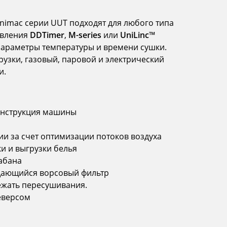
mac серии UUT подходят для любого типа
авления
DDTimer
,
M-series
или
UniLinc™
параметры температуры и времени сушки.
рузки, газовый, паровой и электрический
и.
конструкция машины
ии за счет оптимизации потоков воздуха
ки и выгрузки белья
абана
щающийся ворсовый фильтр
ежать пересушивания.
еверсом