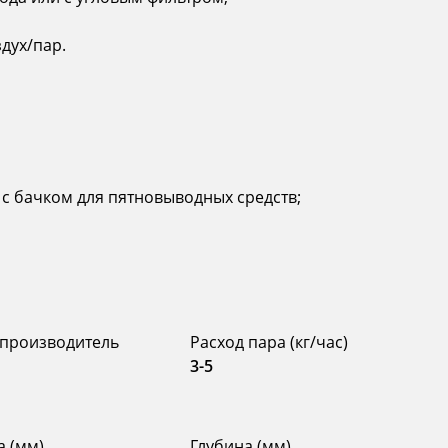
дух/пар.
с бачком для пятновыводных средств;
 производитель
Расход пара (кг/час)
я
3-5
 (мм)
Глубина (мм)