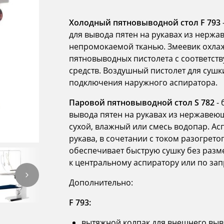
Холодный пятновыводной стол F 793
для вывода пятен на рукавах из нержа
непромокаемой тканью. Змеевик охлаж
пятновыводных пистолета с соответс
средств. Воздушный пистолет для сушк
подключения наружного аспиратора.
Паровой пятновыводной стол S 782
- 
вывода пятен на рукавах из нержавеющ
сухой, влажный или смесь водопар. Ас
рукава, в сочетании с током разогрето
обеспечивает быструю сушку без раз
к центральному аспиратору или по за
Дополнительно:
F 793:
вытяжной колпак для внешнего выв