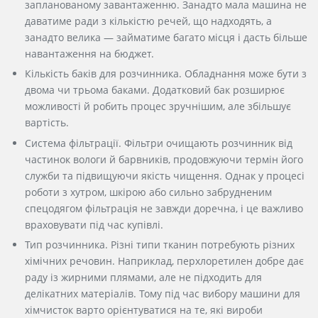
запланованому завантаженню. Занадто мала машина не
даватиме ради з кількістю речей, що надходять, а
занадто велика — займатиме багато місця і дасть більше
навантаження на бюджет.
Кількість баків для розчинника. Обладнання може бути з
двома чи трьома баками. Додатковий бак розширює
можливості й робить процес зручнішим, але збільшує
вартість
.
Система фільтрації. Фільтри очищають розчинник від
частинок
вологи
й барвників, продовжуючи термін його
служби та підвищуючи якість чищення. Однак у процесі
роботи з хутром, шкірою або сильно забрудненим
спецодягом фільтрація не завжди доречна, і це важливо
враховувати
п
ід час купівлі.
Тип розчинника. Різні типи тканин потребують різних
хімічних речовин. Наприклад, перхлоретилен добре дає
раду із жирними плямами, але не підходить для
делікатних матеріалів. Тому під час вибору машини для
хімчисток варто орієнтуватися на те, які вироби