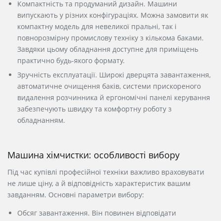
Компактність та продуманий дизайн. Машини
випускають у різних конфігураціях. Можна
замовити
як
компактну модель для невеликої пральні, так і
повнорозмірну промислову техніку з кількома баками.
Завдяки цьому обладнання доступне для приміщень
практично будь-якого формату.
Зручність експлуатації. Широкі дверцята
завантаження
,
автоматичне очищення баків, системи прискореного
видалення розчинника й ергономічні панелі керування
забезпечують швидку та комфортну роботу з
обладнанням.
Машина хімчистки: особливості вибору
Під час
купівлі
професійної техніки важливо враховувати
не лише
ціну
, а й відповідність характеристик вашим
завданням. Основні параметри вибору:
Обсяг завантаження. Він повинен відповідати