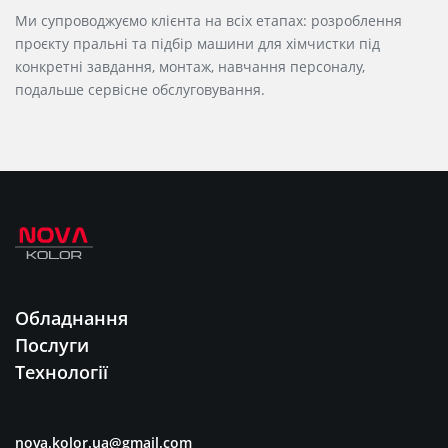
Ми супроводжуємо клієнта на всіх етапах: розроблення
проєкту пральні та підбір машини для хімчистки під
конкретні завдання, монтаж, навчання персоналу,
подальше сервісне обслуговування.
Обладнання
Послуги
Технології
nova.kolor.ua@gmail.com