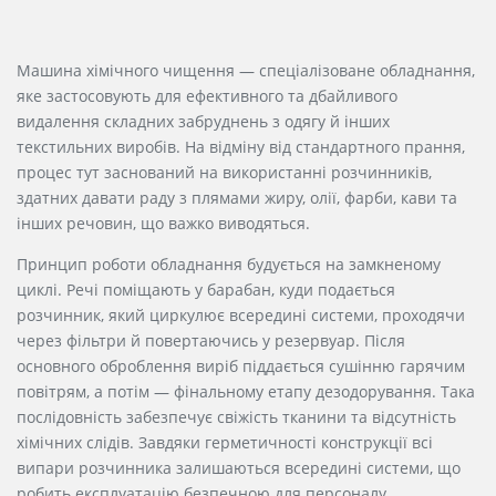
Машина хімічного чищення — спеціалізоване обладнання,
яке застосовують для ефективного та дбайливого
видалення складних
забруднень
з одягу й інших
текстильних виробів. На відміну від стандартного прання,
процес тут заснований на використанні розчинників,
здатних давати раду з плямами жиру, олії, фарби, кави та
інших речовин, що важко виводяться.
Принцип роботи обладнання будується на замкненому
циклі. Речі поміщають у барабан, куди подається
розчинник, який циркулює всередині системи, проходячи
через фільтри й повертаючись у резервуар. Після
основного оброблення виріб піддається сушінню гарячим
повітрям, а потім — фінальному етапу дезодорування. Така
послідовність забезпечує свіжість тканини та відсутність
хімічних слідів. Завдяки герметичності конструкції всі
випари розчинника залишаються всередині системи, що
робить експлуатацію безпечною для персоналу.