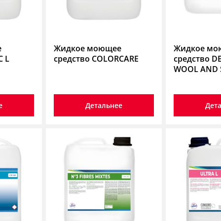
е
Жидкое моющее
Жидкое мо
C L
средство COLORCARE
средство D
WOOL AND S
е
Детальнее
Дет