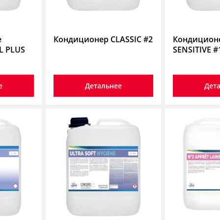
е
Кондиционер CLASSIC #2
Кондиционе
L PLUS
SENSITIVE #
е
Детальнее
Дет