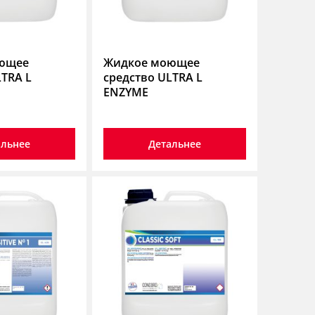
ющее
Жидкое моющее
LTRA L
средство ULTRA L
ENZYME
альнее
Детальнее