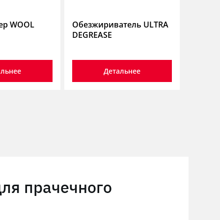
ер WOOL
Обезжириватель ULTRA
DEGREASE
альнее
Детальнее
для прачечного