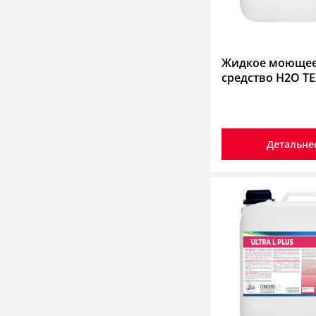
Жидкое моюще
средство H2O T
Детальне