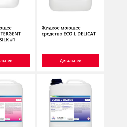
ющее
Жидкое моющее
ETERGENT
средство ECO L DELICAT
ILK #1
альнее
Детальнее