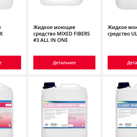
е
Жидкое моющее
Жидкое мо
EX
средство MIXED FIBERS
средство U
#3 ALL IN ONE
е
Детальнее
Дет